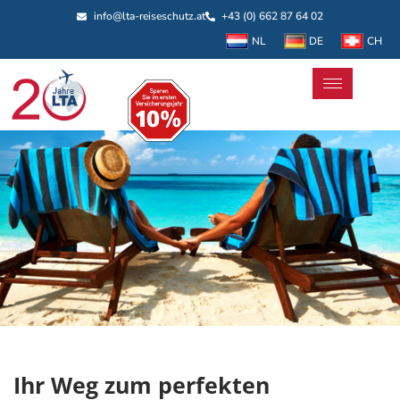
info@lta-reiseschutz.at
+43 (0) 662 87 64 02
NL
DE
CH
Ihr Weg zum perfekten