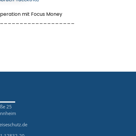
ooperation mit Focus Money
___________________
aße 25
annheim
eiseschutz.de
21 12832-20