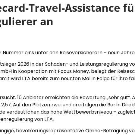
fecard-Travel-Assistance f
ulierer an
r Nummer eins unter den Reiseversicherern – neun Jahre
stsieger 2026 in der Schaden- und Leistungsregulierung vo
GmbH in Kooperation mit Focus Money, belegt der Reisesch
amit wird LTA bereits zum neunten Mal in Folge für ihre f
ucht. 16 Anbieter erreichten die Bewertung „sehr gut“. An
,57. Auf den Plätzen zwei und drei folgen die Berlin Dire
e verdeutlichen das hohe Wettbewerbsniveau – zugleich 
enregulierung von LTA.
ängige, bevölkerungsrepräsentative Online-Befragung vo