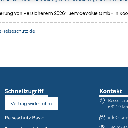
lierung von Versicherern 2026“, ServiceValue GmbH in K
___________________________________
a-reiseschutz.de
Schnellzugriff
Kontakt
Besselstr
Vertrag widerrufen
68219 M
info@lta-r
Reiseschutz Basic
+49 (0) 6