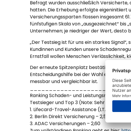
Befragt wurden ausschließlich Versicherte,
hatten. Die Erhebung erfolgte eigeninitiie
Versicherungssparten flossen insgesamt 61.
fünfstufigen Skala von „ausgezeichnet“ bis
Unternehmen; je niedriger der Wert, desto b
„Der Testsieg ist für uns ein starkes Signal“
Kundinnen und Kunden unsere Schadenregulie
Ernstfall wollen Menschen Verlässlichkeit, 
Der erneute Spitzenplatz bestätigt die kon
Entscheidungshilfe bei der Wahl eines Reisev
messbar und vergleichbar ist.
__________________________
Ranking Schaden- und Leistungsregulierung
Testsieger und Top 3 (Note: Sehr gut)
1. Lifecard-Travel-Assistance (LTA) – 2,57
2. Berlin Direkt Versicherung – 2,59
3. ADAC Versicherungen – 2,60
Zum vollständigen Ranking geht es hier:
http