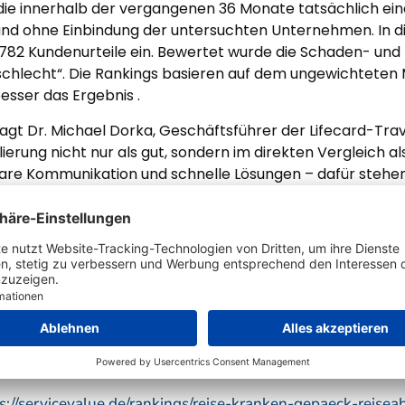
 die innerhalb der vergangenen 36 Monate tatsächlich ei
rt und ohne Einbindung der untersuchten Unternehmen. In 
782 Kundenurteile ein. Bewertet wurde die Schaden- und 
 „schlecht“. Die Rankings basieren auf dem ungewichteten
esser das Ergebnis .
, sagt Dr. Michael Dorka, Geschäftsführer der Lifecard-Trav
rung nicht nur als gut, sondern im direkten Vergleich al
klare Kommunikation und schnelle Lösungen – dafür stehen 
sequente Service- und Kundenorientierung von LTA. Für Ve
ersicherers, für den Markt ist er ein Beleg dafür, dass na
___________________________________
 Reiseversicherer 2026
s://servicevalue.de/rankings/reise-kranken-gepaeck-reiseab