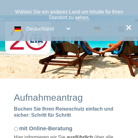
Wählen Sie ein anderes Land um Inhalte für Ihren
Standort zu sehen.
✕
Deutschland
Aufnahmeantrag
Buchen Sie Ihren Reiseschutz einfach und
sicher: Schritt für Schritt
mit Online-Beratung
Hier informieren wir Sie
ausführlich
über alle