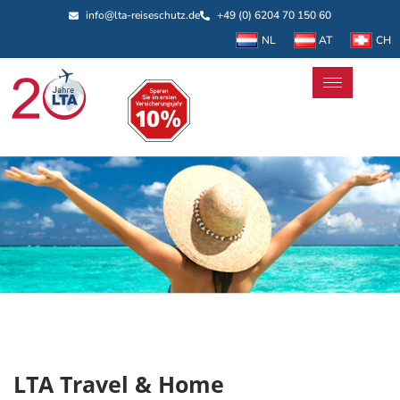
info@lta-reiseschutz.de
+49 (0) 6204 70 150 60
NL
AT
CH
LTA Travel & Home