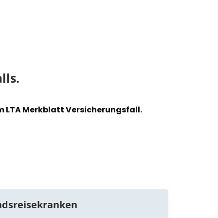
ls.​
m LTA Merkblatt Versicherungsfall.
ndsreisekranken