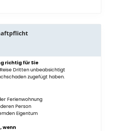
aftpflicht
 richtig für Sie
Reise Dritten unbeabsichtigt
achschaden zugefügt haben.
oder Ferienwohnung
nderen Person
remden Eigentum
n, wenn