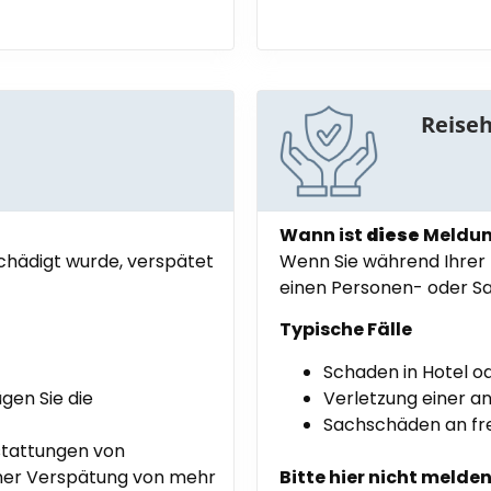
Reiseh
Wann ist
diese
Meldung
hädigt wurde, verspätet
Wenn Sie während Ihrer 
einen Personen- oder S
Typische Fälle
Schaden in Hotel 
ügen Sie die
Verletzung einer a
Sachschäden an f
stattungen von
iner Verspätung von mehr
Bitte hier nicht melde