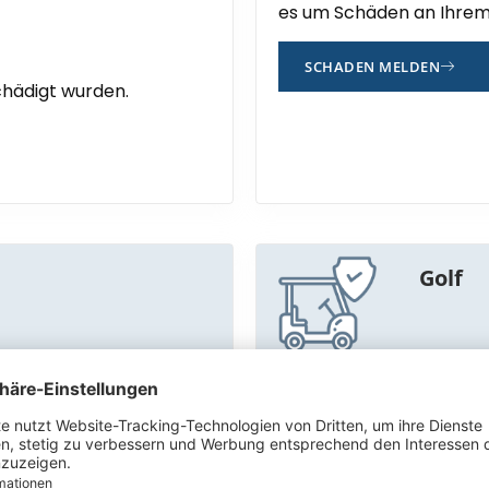
es um Schäden an Ihrem
SCHADEN MELDEN
hädigt wurden.
Golf
Wann ist die Meldung ri
dauerhaften
Wenn ein Schaden an Ihr
alidität) oder zum Tod
Schaden im Zusammenha
soll.