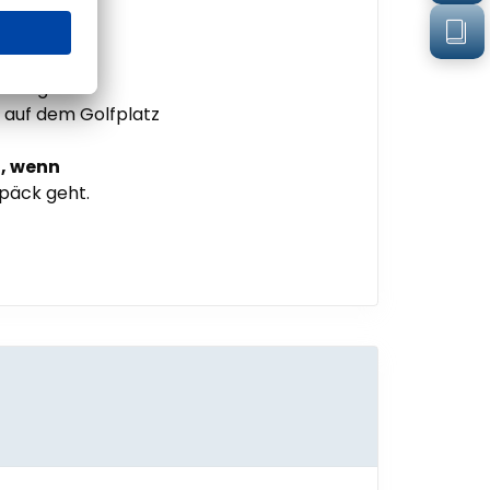
usrüstung
schlägern
 auf dem Golfplatz
n, wenn
päck geht.