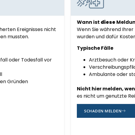
Wann ist
diese
Meldung
herten Ereignisses nicht
Wenn Sie während Ihrer 
hen mussten.
wurden und dafür Kosten
Typische Fälle
all oder Todesfall vor
Arztbesuch oder K
Verschreibungspfl
l
Ambulante oder st
chen Gründen
Nicht hier melden, we
es nicht um genutzte Rei
SCHADEN MELDEN