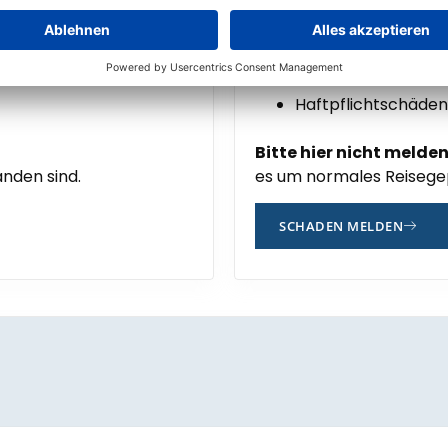
Typische Fälle
hen Schäden
Beschädigte Golfa
Diebstahl von Golf
Haftpflichtschäden
Bitte hier nicht melde
nden sind.
es um normales Reisege
SCHADEN MELDEN