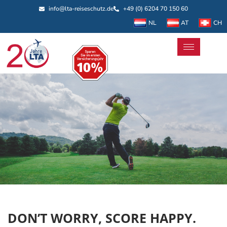
info@lta-reiseschutz.de
+49 (0) 6204 70 150 60
NL
AT
CH
DON’T WORRY, SCORE HAPPY.