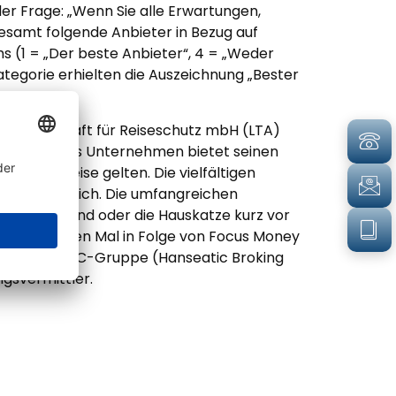
 Frage: „Wenn Sie alle Erwartungen,
samt folgende Anbieter in Bezug auf
 (1 = „Der beste Anbieter“, 4 = „Weder
tegorie erhielten die Auszeichnung „Bester
 Gesellschaft für Reiseschutz mbH (LTA)
erlanden. Das Unternehmen bietet seinen
ristete Reise gelten. Die vielfältigen
ne) erhältlich. Die umfangreichen
 Familienhund oder die Hauskatze kurz vor
4 zum siebten Mal in Folge von Focus Money
 Hamburger HBC-Gruppe (Hanseatic Broking
gsvermittler.