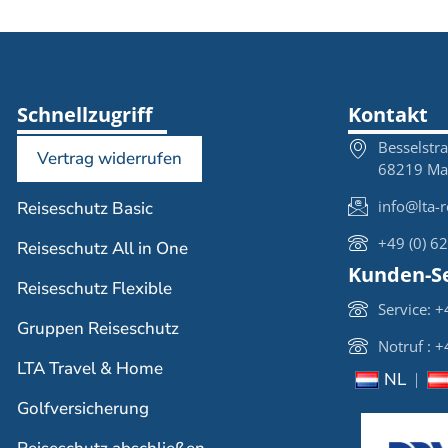
Schnellzugriff
Kontakt
Besselstr
Vertrag widerrufen
68219 M
info@lta-r
Reiseschutz Basic
+49 (0) 6
Reiseschutz All in One
Kunden-Se
Reiseschutz Flexible
Service: 
Gruppen Reiseschutz
Notruf : 
LTA Travel & Home
NL
Golfversicherung