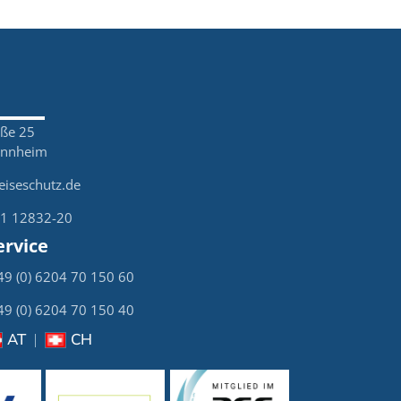
aße 25
annheim
eiseschutz.de
21 12832-20
rvice
+49 (0) 6204 70 150 60
+49 (0) 6204 70 150 40
AT
CH