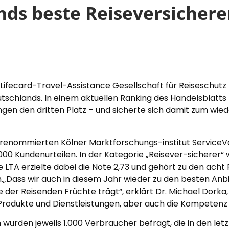
nds beste Reiseversichere
Die Lifecard-Travel-Assistance Gesellschaft für Reiseschut
tschlands. In einem aktuellen Ranking des Handelsblatts
gen den dritten Platz – und sicherte sich damit zum wied
nommierten Kölner Marktforschungs-institut ServiceValu
00 Kundenurteilen. In der Kategorie „Reisever-sicherer“ 
ie LTA erzielte dabei die Note 2,73 und gehört zu den ach
.„Dass wir auch in diesem Jahr wieder zu den besten Anbi
 der Reisenden Früchte trägt“, erklärt Dr. Michael Dorka
r Produkte und Dienstleistungen, aber auch die Kompete
urden jeweils 1.000 Verbraucher befragt, die in den let