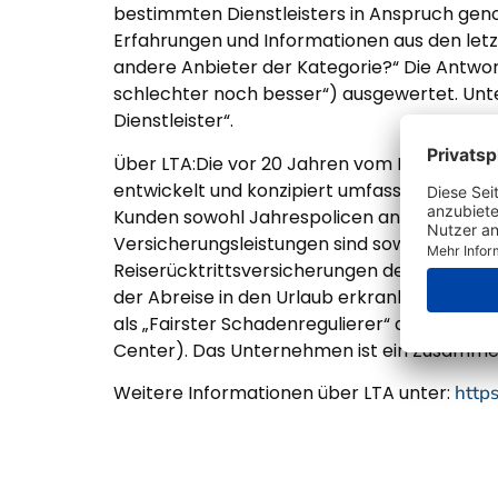
bestimmten Dienstleisters in Anspruch ge
Erfahrungen und Informationen aus den let
andere Anbieter der Kategorie?“ Die Antwo
schlechter noch besser“) ausgewertet. Unte
Dienstleister“.
Über LTA:Die vor 20 Jahren vom Familienun
entwickelt und konzipiert umfassende Reis
Kunden sowohl Jahrespolicen an, als auch Ver
Versicherungsleistungen sind sowohl modul
Reiserücktrittsversicherungen der LTA grei
der Abreise in den Urlaub erkranken. Für s
als „Fairster Schadenregulierer“ ausgezeic
Center). Das Unternehmen ist ein Zusammens
Weitere Informationen über LTA unter:
https