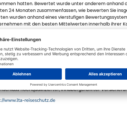
nommen hatten. Bewertet wurde unter anderem anhand der
zten 24 Monaten zusammenfassen, wie bewerten Sie insge
rten wurden anhand eines vierstufigen Bewertungssystems
rnehmen mit den besten Mittelwerten innerhalb ihrer Ka
ternehmen Ulrich gegründete Lifecard-Travel-Assistance
eschutz-Pakete in Deutschland, Österreich und den Nied
sicherungspakete, die nur für eine bestimmte zeitlich bef
ar buchbar als auch als Rund-um-Sorglos-Paket (All-In-O
fen auch in Ausnahmesituationen, beispielsweise wenn der
eine Service-Qualität wurde der Reiseschutz-Anbieter 202
hnet. Seit dem 1. April 2025 gehört LTA mehrheitlich zur
chluss hochqualifizierter, inhabergeführter Versicherun
://www.lta-reiseschutz.de